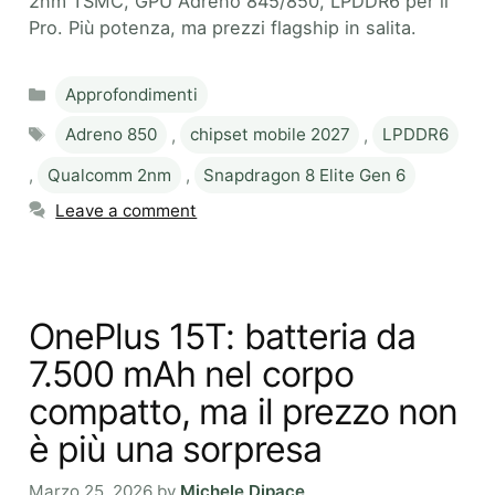
2nm TSMC, GPU Adreno 845/850, LPDDR6 per il
Pro. Più potenza, ma prezzi flagship in salita.
Categories
Approfondimenti
Tags
Adreno 850
,
chipset mobile 2027
,
LPDDR6
,
Qualcomm 2nm
,
Snapdragon 8 Elite Gen 6
Leave a comment
OnePlus 15T: batteria da
7.500 mAh nel corpo
compatto, ma il prezzo non
è più una sorpresa
Marzo 25, 2026
by
Michele Dipace