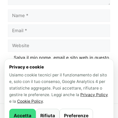
Name
Email
Website
Salva il mio nome, email e sito web in questo
browser per la prossima volta che
Privacy e cookie
commento.
Usiamo cookie tecnici per il funzionamento del sito
e, solo con il tuo consenso, Google Analytics 4 per
statistiche aggregate. Puoi accettare, rifiutare o
gestire le preferenze. Leggi anche la
Privacy Policy
e la
Cookie Policy
.
© 2026 AndroidLab · Contenuti redatti con il
Accetta
Rifiuta
Preferenze
supporto di IA ·
Newsletter
·
Privacy Policy
·