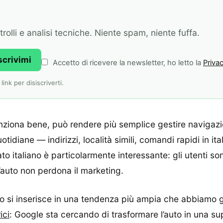
olli e analisi tecniche. Niente spam, niente fuffa.
scrivimi
Accetto di ricevere la newsletter, ho letto la
Privac
ink per disiscriverti.
unziona bene, può rendere più semplice gestire navigaz
tidiane — indirizzi, località simili, comandi rapidi in it
o italiano è particolarmente interessante: gli utenti sono
 l’auto non perdona il marketing.
uto si inserisce in una tendenza più ampia che abbiamo 
ici
: Google sta cercando di trasformare l’auto in una sup