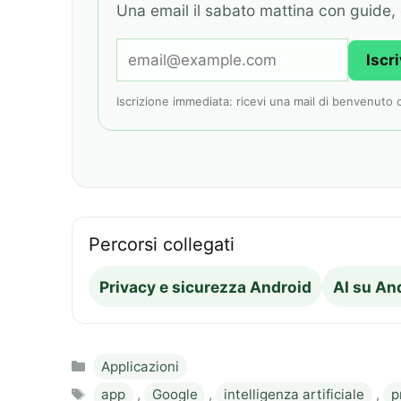
Una email il sabato mattina con guide, c
Iscr
Iscrizione immediata: ricevi una mail di benvenuto con
Percorsi collegati
Privacy e sicurezza Android
AI su An
Categories
Applicazioni
Tags
app
,
Google
,
intelligenza artificiale
,
p