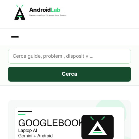
Skip
Android
Lab
to
Dal retrocomputing all'AI, passando per Android.
content
Cerca
su
AndroidLab
Cerca