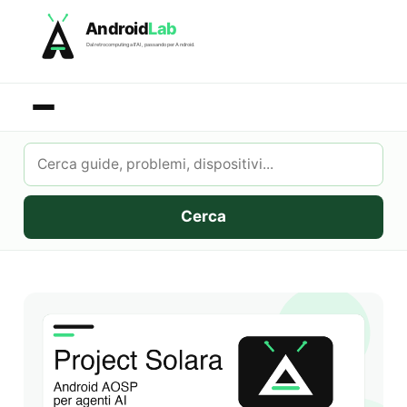
Skip
Android
Lab
to
Dal retrocomputing all'AI, passando per Android.
content
Cerca
su
AndroidLab
Cerca