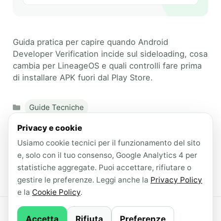
Guida pratica per capire quando Android
Developer Verification incide sul sideloading, cosa
cambia per LineageOS e quali controlli fare prima
di installare APK fuori dal Play Store.
Categories
Guide Tecniche
Tags
Android
,
APK
,
custom ROM
,
Privacy e cookie
Usiamo cookie tecnici per il funzionamento del sito
Developer Verification
,
LineageOS
,
e, solo con il tuo consenso, Google Analytics 4 per
sideloading
statistiche aggregate. Puoi accettare, rifiutare o
Leave a comment
gestire le preferenze. Leggi anche la
Privacy Policy
e la
Cookie Policy
.
© 2026 AndroidLab · Contenuti redatti con il
Accetta
Rifiuta
Preferenze