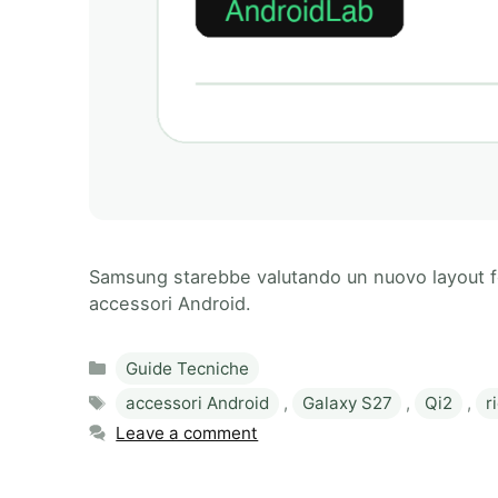
Samsung starebbe valutando un nuovo layout fo
accessori Android.
Categories
Guide Tecniche
Tags
accessori Android
,
Galaxy S27
,
Qi2
,
r
Leave a comment