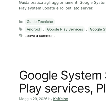
Guida pratica agli aggiornamenti Google System
Play system update e rollout lato server.
Categories
Guide Tecniche
Tags
Android
,
Google Play Services
,
Google S
Leave a comment
Google System 
Play services, P
Maggio 29, 2026
by
Kaffeine