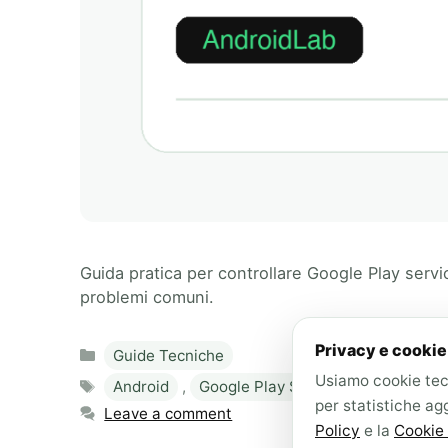
Guida pratica per controllare Google Play servi
problemi comuni.
Categories
Privacy e cookie
Guide Tecniche
Usiamo cookie tecn
Tags
Android
,
Google Play Services
,
Google S
per statistiche ag
Leave a comment
Policy
e la
Cookie 