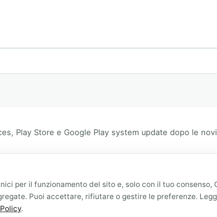
ces, Play Store e Google Play system update dopo le novità
ici per il funzionamento del sito e, solo con il tuo consenso,
ystem Services
,
Guide Tecniche
,
Play Store
gregate. Puoi accettare, rifiutare o gestire le preferenze. Leg
Policy
.