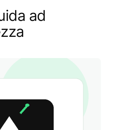
uida ad
ezza