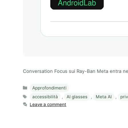
Conversation Focus sui Ray-Ban Meta entra nei 
Categories
Approfondimenti
Tags
accessibilità
,
AI glasses
,
Meta AI
,
pri
Leave a comment