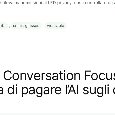
 rileva manomissioni al LED privacy: cosa controllare da 
eta
,
smart glasses
,
wearable
 Conversation Focu
 di pagare l’AI sugli 