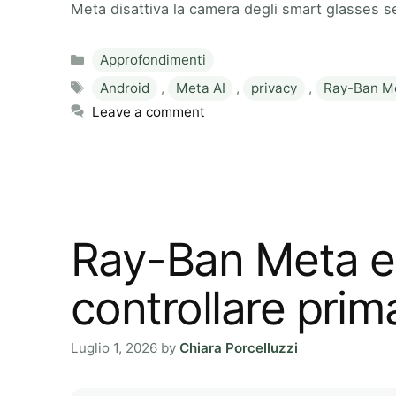
Meta disattiva la camera degli smart glasses se
Categories
Approfondimenti
Tags
Android
,
Meta AI
,
privacy
,
Ray-Ban M
Leave a comment
Ray-Ban Meta e
controllare prima
Luglio 1, 2026
by
Chiara Porcelluzzi