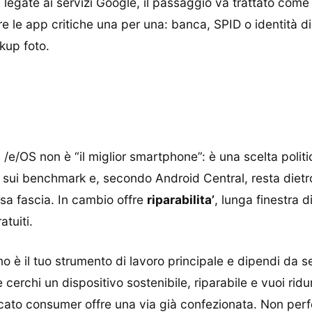
sh legate ai servizi Google, il passaggio va trattato c
 le app critiche una per una: banca, SPID o identità dig
kup foto.
 /e/OS non è “il miglior smartphone”: è una scelta politi
sui benchmark e, secondo Android Central, resta dietr
ssa fascia. In cambio offre
riparabilita’
, lunga finestra 
atuiti.
ono è il tuo strumento di lavoro principale e dipendi da 
ce cerchi un dispositivo sostenibile, riparabile e vuoi ri
ercato consumer offre una via già confezionata. Non perf