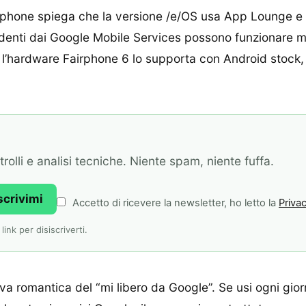
Fairphone spiega che la versione /e/OS usa App Lounge 
denti dai Google Mobile Services possono funzionare ma
: l’hardware Fairphone 6 lo supporta con Android stock,
olli e analisi tecniche. Niente spam, niente fuffa.
scrivimi
Accetto di ricevere la newsletter, ho letto la
Privac
ink per disiscriverti.
iva romantica del “mi libero da Google”. Se usi ogni gio