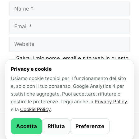
Name
Email
Website
Salva il mio nome, email e sito web in questo
browser per la prossima volta che
Privacy e cookie
commento.
Usiamo cookie tecnici per il funzionamento del sito
e, solo con il tuo consenso, Google Analytics 4 per
statistiche aggregate. Puoi accettare, rifiutare o
gestire le preferenze. Leggi anche la
Privacy Policy
e la
Cookie Policy
.
© 2026 AndroidLab · Contenuti redatti con il
Accetta
Rifiuta
Preferenze
supporto di IA ·
Newsletter
·
Privacy Policy
·
Cookie Policy
·
Gestisci consenso