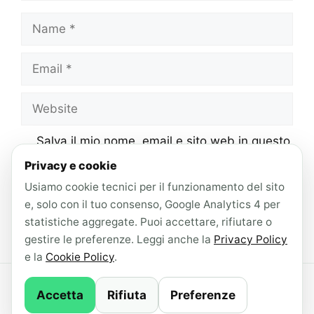
Name
Email
Website
Salva il mio nome, email e sito web in questo
browser per la prossima volta che
Privacy e cookie
commento.
Usiamo cookie tecnici per il funzionamento del sito
e, solo con il tuo consenso, Google Analytics 4 per
statistiche aggregate. Puoi accettare, rifiutare o
gestire le preferenze. Leggi anche la
Privacy Policy
e la
Cookie Policy
.
© 2026 AndroidLab · Contenuti redatti con il
Accetta
Rifiuta
Preferenze
supporto di IA ·
Newsletter
·
Privacy Policy
·