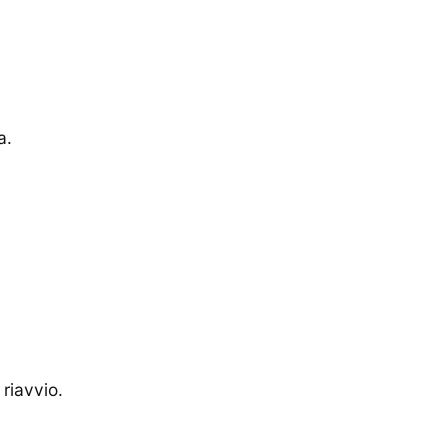
a.
riavvio.