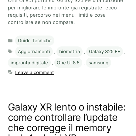
One UI 8.5 porta sul Galaxy S25 FE una funzione
per migliorare le impronte già registrate: ecco
requisiti, percorso nei menu, limiti e cosa
controllare se non compare.
Categories
Guide Tecniche
Tags
Aggiornamenti
,
biometria
,
Galaxy S25 FE
,
impronta digitale
,
One UI 8.5
,
samsung
Leave a comment
Galaxy XR lento o instabile:
come controllare l’update
che corregge il memory