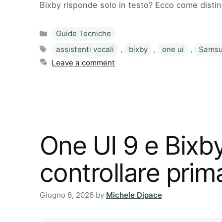
Bixby risponde solo in testo? Ecco come distin
Categories
Guide Tecniche
Tags
assistenti vocali
,
bixby
,
one ui
,
Samsu
Leave a comment
One UI 9 e Bixb
controllare prima
Giugno 8, 2026
by
Michele Dipace