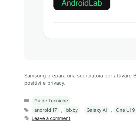
Samsung prepara una scorciatoia per attivare Bi
positivi e privacy.
Categories
Guide Tecniche
Tags
android 17
,
bixby
,
Galaxy AI
,
One UI 9
Leave a comment