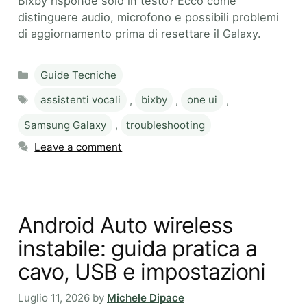
Bixby risponde solo in testo? Ecco come
distinguere audio, microfono e possibili problemi
di aggiornamento prima di resettare il Galaxy.
Categories
Guide Tecniche
Tags
assistenti vocali
,
bixby
,
one ui
,
Samsung Galaxy
,
troubleshooting
Leave a comment
Android Auto wireless
instabile: guida pratica a
cavo, USB e impostazioni
Luglio 11, 2026
by
Michele Dipace