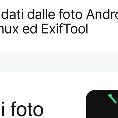
ati dalle foto Andro
mux ed ExifTool