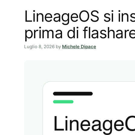
LineageOS si ins
prima di flashar
Luglio 8, 2026
by
Michele Dipace