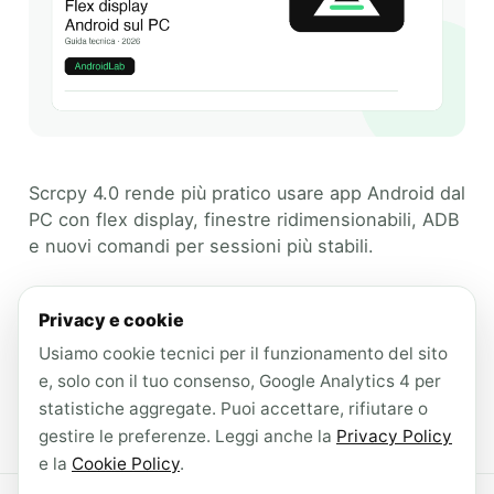
Scrcpy 4.0 rende più pratico usare app Android dal
PC con flex display, finestre ridimensionabili, ADB
e nuovi comandi per sessioni più stabili.
Categories
Guide Tecniche
Privacy e cookie
Tags
Usiamo cookie tecnici per il funzionamento del sito
ADB
,
Android
,
desktop
,
scrcpy
,
e, solo con il tuo consenso, Google Analytics 4 per
Sviluppo Android
statistiche aggregate. Puoi accettare, rifiutare o
Leave a comment
gestire le preferenze. Leggi anche la
Privacy Policy
e la
Cookie Policy
.