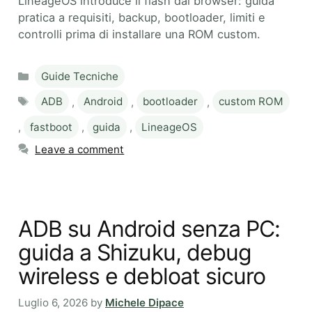
LineageOS introduce il flash dal browser: guida
pratica a requisiti, backup, bootloader, limiti e
controlli prima di installare una ROM custom.
Categories
Guide Tecniche
Tags
ADB
,
Android
,
bootloader
,
custom ROM
,
fastboot
,
guida
,
LineageOS
Leave a comment
ADB su Android senza PC:
guida a Shizuku, debug
wireless e debloat sicuro
Luglio 6, 2026
by
Michele Dipace