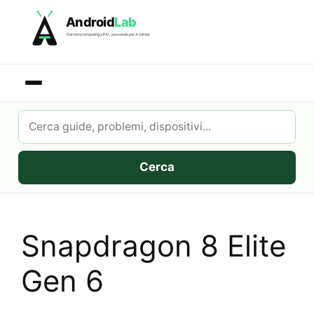
Skip
Android
Lab
to
Dal retrocomputing all'AI, passando per Android.
content
Cerca
su
AndroidLab
Cerca
Snapdragon 8 Elite
Gen 6