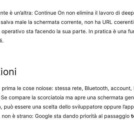
ante è un’altra: Continue On non elimina il lavoro di deep
pp salva male la schermata corrente, non ha URL coerenti
a operativo sta facendo la sua parte. In pratica è una f
i.
ioni
a prima le cose noiose: stessa rete, Bluetooth, account, 
i. Se compare la scorciatoia ma apre una schermata gene
a, può essere una scelta dello sviluppatore oppure l’app 
a, non è strano: Google sta dando priorità al passaggio
t