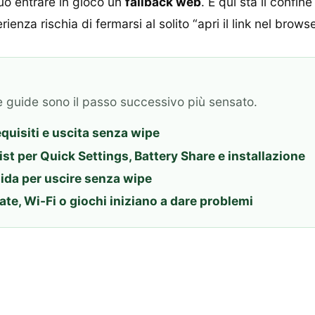
può entrare in gioco un
fallback web
. E qui sta il confin
nza rischia di fermarsi al solito “apri il link nel browse
e guide sono il passo successivo più sensato.
equisiti e uscita senza wipe
ist per Quick Settings, Battery Share e installazione
uida per uscire senza wipe
ate, Wi-Fi o giochi iniziano a dare problemi