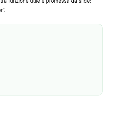
e tra funzione utile e promessa da slide:
r”.