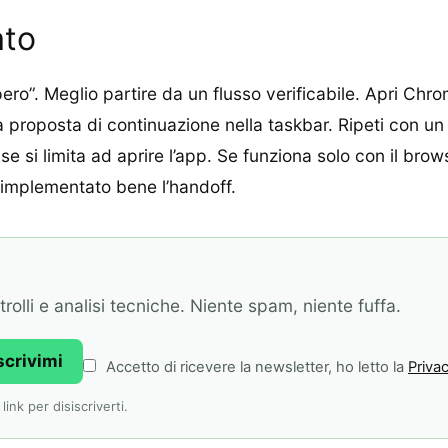
ato
pero”. Meglio partire da un flusso verificabile. Apri Chr
a proposta di continuazione nella taskbar. Ripeti con un
se si limita ad aprire l’app. Se funziona solo con il br
 implementato bene l’handoff.
olli e analisi tecniche. Niente spam, niente fuffa.
scrivimi
Accetto di ricevere la newsletter, ho letto la
Privac
ink per disiscriverti.