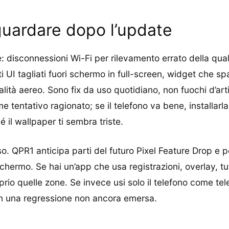
guardare dopo l’update
te: disconnessioni Wi-Fi per rilevamento errato della qua
 UI tagliati fuori schermo in full-screen, widget che spa
ità aereo. Sono fix da uso quotidiano, non fuochi d’arti
 tentativo ragionato; se il telefono va bene, installarla 
il wallpaper ti sembra triste.
rso. QPR1 anticipa parti del futuro Pixel Feature Drop e p
schermo. Se hai un’app che usa registrazioni, overlay, tu
io quelle zone. Se invece usi solo il telefono come tele
in una regressione non ancora emersa.