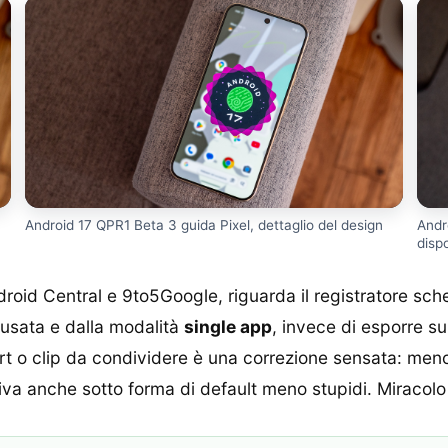
Android 17 QPR1 Beta 3 guida Pixel, dettaglio del design
Andr
disp
droid Central e 9to5Google, riguarda il registratore sc
p usata e dalla modalità
single app
, invece di esporre s
ort o clip da condividere è una correzione sensata: meno 
rriva anche sotto forma di default meno stupidi. Miracolo