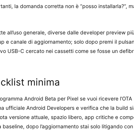
tanti, la domanda corretta non è “posso installarla?”, 
 all’uso generale, diverse dalle developer preview più 
p e canale di aggiornamento; solo dopo premi il pulsante
avo USB-C cercato nei cassetti come se fosse un defibri
ecklist minima
l programma Android Beta per Pixel se vuoi ricevere l’OT
na ufficiale Android Developers e verifica che la build s
ota versione attuale, spazio libero, app critiche e com
 baseline, dopo l’aggiornamento stai solo litigando con