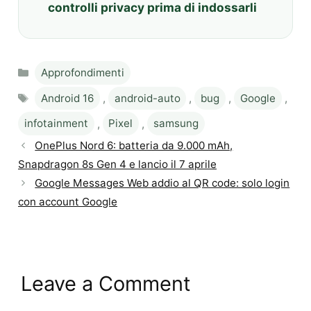
controlli privacy prima di indossarli
Categories
Approfondimenti
Tags
Android 16
,
android-auto
,
bug
,
Google
,
infotainment
,
Pixel
,
samsung
OnePlus Nord 6: batteria da 9.000 mAh,
Snapdragon 8s Gen 4 e lancio il 7 aprile
Google Messages Web addio al QR code: solo login
con account Google
Leave a Comment