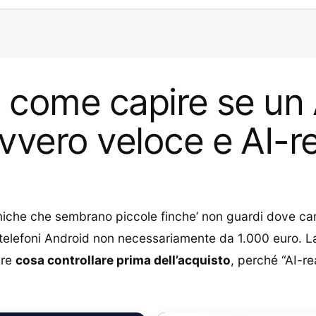
 come capire se un
vvero veloce e AI-r
ecniche che sembrano piccole finche’ non guardi dove 
elefoni Android non necessariamente da 1.000 euro. La no
ire
cosa controllare prima dell’acquisto
, perché “AI-r