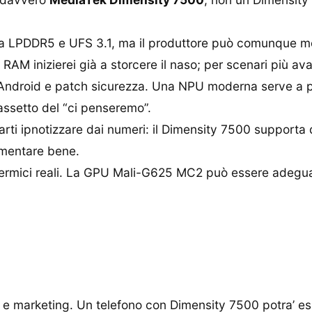
rta LPDDR5 e UFS 3.1, ma il produttore può comunque mo
di RAM inizierei già a storcere il naso; per scenari più av
ndroid e patch sicurezza. Una NPU moderna serve a po
assetto del “ci penseremo”.
rti ipnotizzare dai numeri: il Dimensity 7500 supporta 
ementare bene.
t termici reali. La GPU Mali-G625 MC2 può essere adegu
cale e marketing. Un telefono con Dimensity 7500 potra’