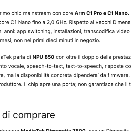
primo chip mainstream con core
Arm C1 Pro e C1 Nano
.
core C1 Nano fino a 2,0 GHz. Rispetto ai vecchi Dimensi
si anni: app switching, installazioni, transcodifica vid
esi, non nei primi dieci minuti in negozio.
aTek parla di
NPU 850
con oltre il doppio della prestaz
o vocale, speech-to-text, text-to-speech, risposte conte
e, ma la disponibilità concreta dipendera’ da firmware
roduttore. Il chip apre una porta; non garantisce che il t
 di comprare
i davvero
MediaTek Dimensity 7500
, non un Dimensity