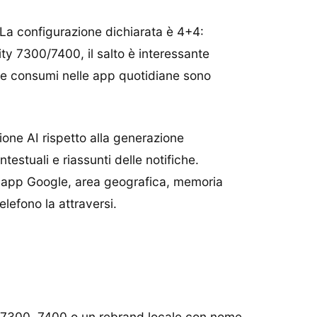
 La configurazione dichiarata è 4+4:
ty 7300/7400, il salto è interessante
eo e consumi nelle app quotidiane sono
ione AI rispetto alla generazione
stuali e riassunti delle notifiche.
, app Google, area geografica, memoria
elefono la attraversi.
 7300, 7400 o un rebrand locale con nome