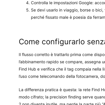
Controlla le impostazioni Google: accou
Se devi usarlo in viaggio, borse o bici
perché fissato male è poesia da ferram
Come configurarlo senza
Il flusso corretto è trattarlo prima come disp
l’abbinamento rapido se compare, assegna un no
Find Hub e verifica che il tag compaia nella li
l’uso come telecomando della fotocamera, do
La differenza pratica è questa: la rete Find H
modo cifrato; la precision finding serve quand
2 non diventa inutile, ma perde la parte più “A