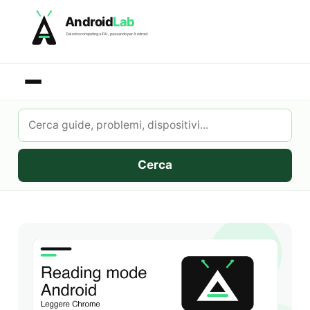
Skip
Android
Lab
to
Dal retrocomputing all'AI, passando per Android.
content
Cerca
su
AndroidLab
Cerca