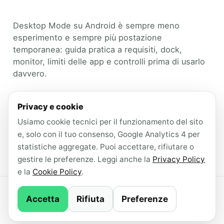
Desktop Mode su Android è sempre meno
esperimento e sempre più postazione
temporanea: guida pratica a requisiti, dock,
monitor, limiti delle app e controlli prima di usarlo
davvero.
Categories
Guide Tecniche
Privacy e cookie
Tags
Usiamo cookie tecnici per il funzionamento del sito
Android Desktop Mode
,
guida Android
,
e, solo con il tuo consenso, Google Analytics 4 per
monitor esterno
,
Pixel
,
USB-C
statistiche aggregate. Puoi accettare, rifiutare o
Leave a comment
gestire le preferenze. Leggi anche la
Privacy Policy
e la
Cookie Policy
.
© 2026 AndroidLab · Contenuti redatti con il
Accetta
Rifiuta
Preferenze
supporto di IA ·
Newsletter
·
Privacy Policy
·
Cookie Policy
·
Gestisci consenso