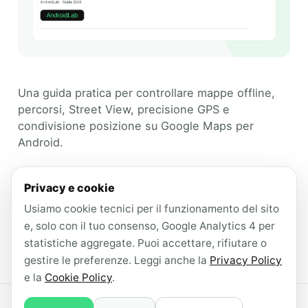
Una guida pratica per controllare mappe offline,
percorsi, Street View, precisione GPS e
condivisione posizione su Google Maps per
Android.
Categories
Guide Tecniche
Privacy e cookie
Tags
Usiamo cookie tecnici per il funzionamento del sito
Android
,
Google Maps
,
Guide Tecniche
,
e, solo con il tuo consenso, Google Analytics 4 per
navigazione
,
privacy
statistiche aggregate. Puoi accettare, rifiutare o
Leave a comment
gestire le preferenze. Leggi anche la
Privacy Policy
e la
Cookie Policy
.
© 2026 AndroidLab · Contenuti redatti con il