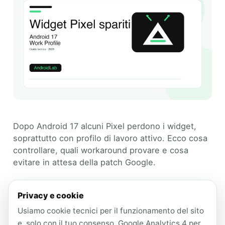
Dopo Android 17 alcuni Pixel perdono i widget,
soprattutto con profilo di lavoro attivo. Ecco cosa
controllare, quali workaround provare e cosa
evitare in attesa della patch Google.
Categories
Guide Tecniche
Privacy e cookie
Tags
Usiamo cookie tecnici per il funzionamento del sito
android 17
,
Google
,
Pixel
,
e, solo con il tuo consenso, Google Analytics 4 per