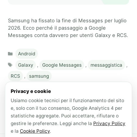
Samsung ha fissato la fine di Messages per luglio
2026. Ecco perché il passaggio a Google
Messages conta davvero per utenti Galaxy e RCS.
Categories
Android
Tags
Galaxy
,
Google Messages
,
messaggistica
,
RCS
,
samsung
Leave a comment
Privacy e cookie
Usiamo cookie tecnici per il funzionamento del sito
e, solo con il tuo consenso, Google Analytics 4 per
statistiche aggregate. Puoi accettare, rifiutare o
Page
Page
Page
←
Previous
1
2
3
Next
→
gestire le preferenze. Leggi anche la
Privacy Policy
e la
Cookie Policy
.