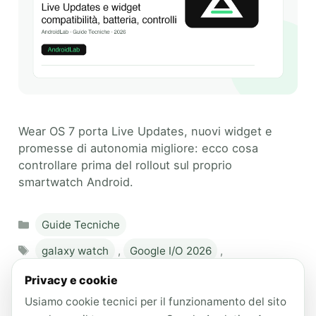
Wear OS 7 porta Live Updates, nuovi widget e
promesse di autonomia migliore: ecco cosa
controllare prima del rollout sul proprio
smartwatch Android.
Categories
Guide Tecniche
Tags
galaxy watch
,
Google I/O 2026
,
Live Updates
,
Pixel Watch
,
Privacy e cookie
Usiamo cookie tecnici per il funzionamento del sito
smartwatch Android
,
Wear OS 7
,