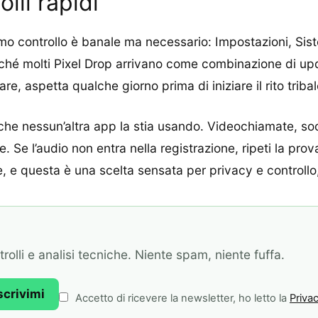
lli rapidi
rimo controllo è banale ma necessario: Impostazioni, S
hé molti Pixel Drop arrivano come combinazione di upda
e, aspetta qualche giorno prima di iniziare il rito triba
 che nessun’altra app la stia usando. Videochiamate, so
 Se l’audio non entra nella registrazione, ripeti la pr
e, e questa è una scelta sensata per privacy e control
olli e analisi tecniche. Niente spam, niente fuffa.
scrivimi
Accetto di ricevere la newsletter, ho letto la
Privac