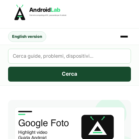
Skip
Android
Lab
to
Dal retrocomputing all'AI, passando per Android.
content
English version
Cerca
su
AndroidLab
Cerca