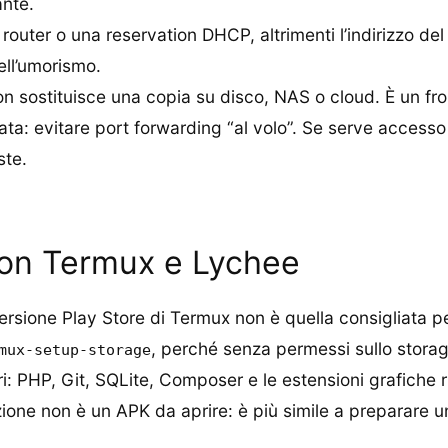
nte.
l router o una reservation DHCP, altrimenti l’indirizzo d
ell’umorismo.
n sostituisce una copia su disco, NAS o cloud. È un fro
ta: evitare port forwarding “al volo”. Se serve access
ste.
on Termux e Lychee
versione Play Store di Termux non è quella consigliata 
, perché senza permessi sullo storage
mux-setup-storage
sari: PHP, Git, SQLite, Composer e le estensioni grafiche
lazione non è un APK da aprire: è più simile a preparare