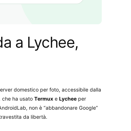
da a Lychee,
erver domestico per foto, accessibile dalla
y, che ha usato
Termux
e
Lychee
per
er AndroidLab, non è “abbandonare Google”
avestita da libertà.