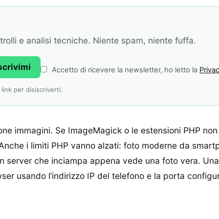
olli e analisi tecniche. Niente spam, niente fuffa.
scrivimi
Accetto di ricevere la newsletter, ho letto la
Privac
ink per disiscriverti.
one immagini. Se ImageMagick o le estensioni PHP non so
. Anche i limiti PHP vanno alzati: foto moderne da smar
ire un server che inciampa appena vede una foto vera. U
ser usando l’indirizzo IP del telefono e la porta configu