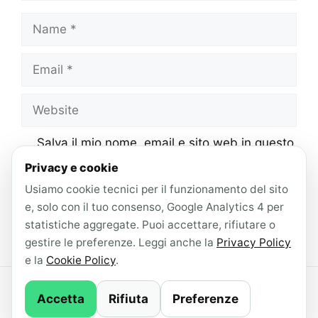
Name
Email
Website
Salva il mio nome, email e sito web in questo
browser per la prossima volta che
Privacy e cookie
commento.
Usiamo cookie tecnici per il funzionamento del sito
e, solo con il tuo consenso, Google Analytics 4 per
statistiche aggregate. Puoi accettare, rifiutare o
gestire le preferenze. Leggi anche la
Privacy Policy
e la
Cookie Policy
.
© 2026 AndroidLab · Contenuti redatti con il
Accetta
Rifiuta
Preferenze
supporto di IA ·
Newsletter
·
Privacy Policy
·