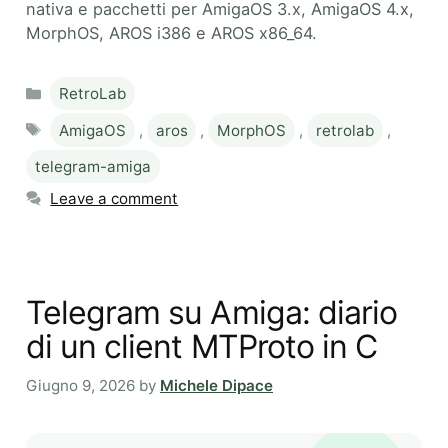
nativa e pacchetti per AmigaOS 3.x, AmigaOS 4.x,
MorphOS, AROS i386 e AROS x86_64.
Categories
RetroLab
Tags
AmigaOS
,
aros
,
MorphOS
,
retrolab
,
telegram-amiga
Leave a comment
Telegram su Amiga: diario
di un client MTProto in C
Giugno 9, 2026
by
Michele Dipace