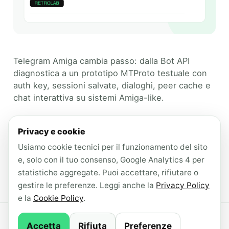
Telegram Amiga cambia passo: dalla Bot API
diagnostica a un prototipo MTProto testuale con
auth key, sessioni salvate, dialoghi, peer cache e
chat interattiva su sistemi Amiga-like.
Categories
RetroLab
Privacy e cookie
Tags
Usiamo cookie tecnici per il funzionamento del sito
amiga
,
AmigaOS
,
aros
,
MorphOS
,
e, solo con il tuo consenso, Google Analytics 4 per
MTProto
,
retrolab
,
telegram-amiga
statistiche aggregate. Puoi accettare, rifiutare o
Leave a comment
gestire le preferenze. Leggi anche la
Privacy Policy
e la
Cookie Policy
.
© 2026 AndroidLab · Contenuti redatti con il
Accetta
Rifiuta
Preferenze